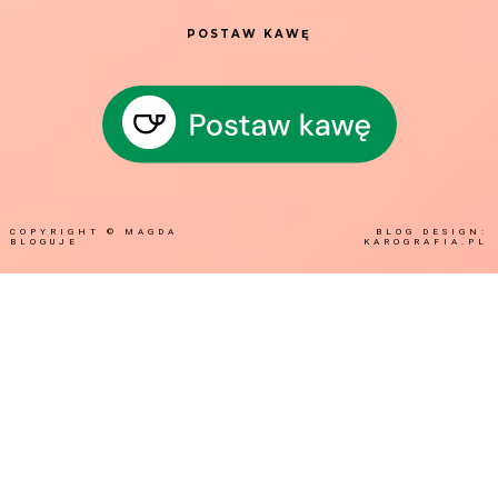
POSTAW KAWĘ
COPYRIGHT ©
MAGDA
BLOG DESIGN:
BLOGUJE
KAROGRAFIA.PL