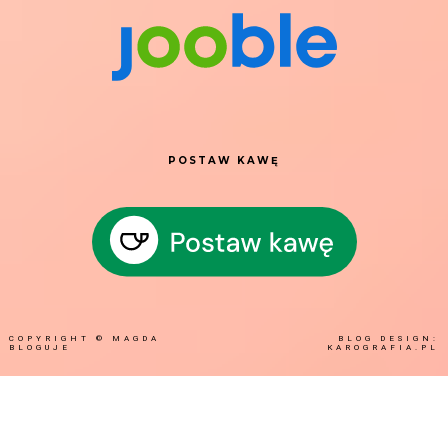
POSTAW KAWĘ
COPYRIGHT ©
MAGDA
BLOG DESIGN:
BLOGUJE
KAROGRAFIA.PL