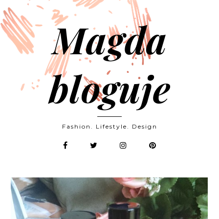
Magda
bloguje
Fashion. Lifestyle. Design