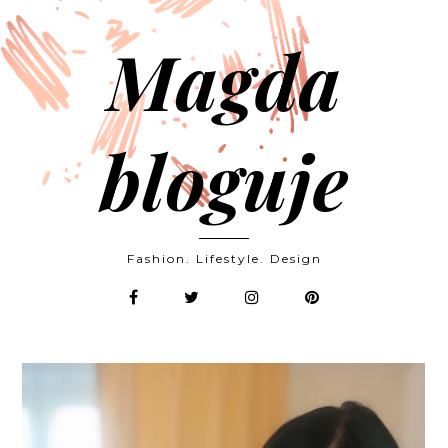
Magda
bloguje
Fashion. Lifestyle. Design