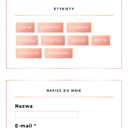
ETYKIETY
DESIGN
KOSMETYKI
KULINARIA
KULTURA
LIFESTYLE
MAKIJAŻ
NEW IN
STYLIZACJE
TESTOWANIE
NAPISZ DO MNIE
Nazwa
E-mail
*