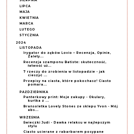
SIERPNIA
LIPCA
MAJA
KWIETNIA
MARCA
LUTEGO
STYCZNIA
2024
LISTOPADA
Irygator do zębów Lovio – Recenzja, Opinie,
Zalety...
Recenzja szamponu Batiste: skuteczność,
łatwość uż...
7 rzeczy do zrobienia w listopadzie - jak
cieszyć ...
Przepisy na ciasta, które pokochasz! Ciasto
pomara...
PAŹDZIERNIKA
Panterkowy print: Moje zakupy - Okulary,
kurtka z ...
Bransoletka Lovely Stones ze sklepu Yvon - Mój
abs...
WRZEŚNIA
Świeczki Judi - Dawka relaksu w najlepszym
stylu
Ciasto ucierane z rabarbarem posypane