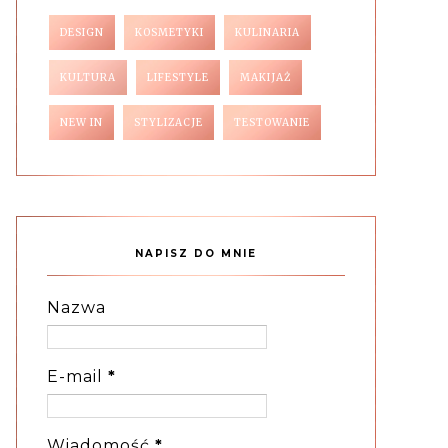
DESIGN
KOSMETYKI
KULINARIA
KULTURA
LIFESTYLE
MAKIJAŻ
NEW IN
STYLIZACJE
TESTOWANIE
NAPISZ DO MNIE
Nazwa
E-mail
*
Wiadomość
*