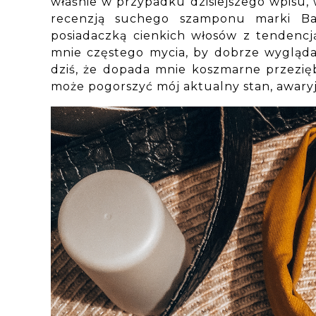
właśnie w przypadku dzisiejszego wpisu, 
recenzją suchego szamponu marki Ba
posiadaczką cienkich włosów z tendencj
mnie częstego mycia, by dobrze wyglądał
dziś, że dopada mnie koszmarne przezię
może pogorszyć mój aktualny stan, awary