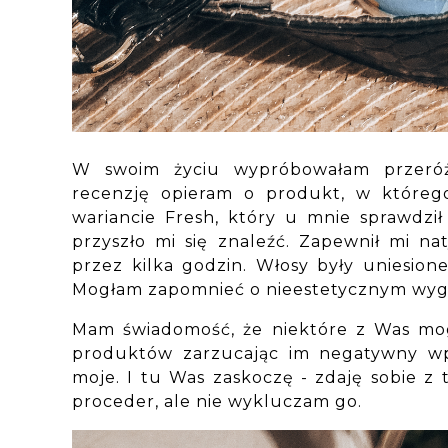
W swoim życiu wypróbowałam przeróżn
recenzję opieram o produkt, w którego
wariancie Fresh, który u mnie sprawdził 
przyszło mi się znaleźć. Zapewnił mi na
przez kilka godzin. Włosy były uniesion
Mogłam zapomnieć o nieestetycznym wyg
Mam świadomość, że niektóre z Was mog
produktów zarzucając im negatywny wpł
moje. I tu Was zaskoczę - zdaję sobie z 
proceder, ale nie wykluczam go.