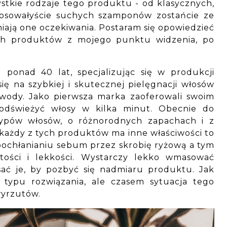
stkie rodzaje tego produktu - od klasycznych,
tosowałyście suchych szamponów zostańcie ze
łniają one oczekiwania. Postaram się opowiedzieć
ych produktów z mojego punktu widzenia, po
ponad 40 lat, specjalizując się w produkcji
się na szybkiej i skutecznej pielęgnacji włosów
 wody. Jako pierwsza marka zaoferowali swoim
odświeżyć włosy w kilka minut. Obecnie do
pów włosów, o różnorodnych zapachach i z
ażdy z tych produktów ma inne właściwości to
a pochłanianiu sebum przez skrobię ryżową a tym
tości i lekkości. Wystarczy lekko wmasować
ać je, by pozbyć się nadmiaru produktu. Jak
typu rozwiązania, ale czasem sytuacja tego
wyrzutów.