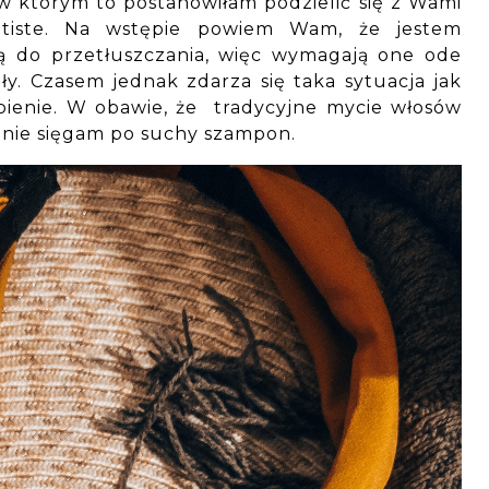
w którym to postanowiłam podzielić się z Wami
tiste. Na wstępie powiem Wam, że jestem
ą do przetłuszczania, więc wymagają one ode
y. Czasem jednak zdarza się taka sytuacja jak
bienie. W obawie, że tradycyjne mycie włosów
jnie sięgam po suchy szampon.