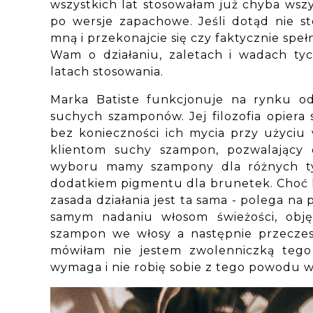
wszystkich lat stosowałam już chyba wszy
po wersje zapachowe. Jeśli dotąd nie s
mną i przekonajcie się czy faktycznie spe
Wam o działaniu, zaletach i wadach t
latach stosowania.
Marka Batiste funkcjonuje na rynku od 
suchych szamponów. Jej filozofia opiera 
bez konieczności ich mycia przy użyciu
klientom suchy szampon, pozwalający 
wyboru mamy szampony dla różnych ty
dodatkiem pigmentu dla brunetek. Choć k
zasada działania jest ta sama - polega n
samym nadaniu włosom świeżości, obję
szampon we włosy a następnie przeczes
mówiłam nie jestem zwolenniczką tego 
wymaga i nie robię sobie z tego powodu 