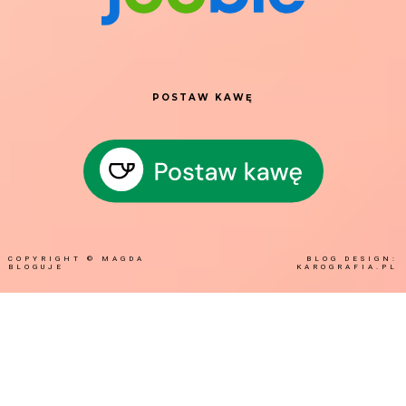
POSTAW KAWĘ
COPYRIGHT ©
MAGDA
BLOG DESIGN:
BLOGUJE
KAROGRAFIA.PL