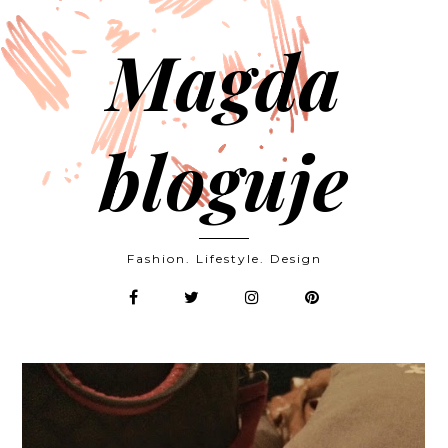
Magda
bloguje
Fashion. Lifestyle. Design