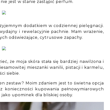
nie jest w stanie zastąpić perfum.
rzyjemnym dodatkiem w codziennej pielęgnacji.
t wydajny i rewelacyjnie pachnie. Mam wrażenie,
cych odświeżające, cytrusowe zapachy.
 że moja skóra stała się bardziej nawilżona i
esamowitej mieszanki wanilii, pistacji i karmelu,
ci siebie.
en zestaw? Moim zdaniem jest to świetna opcja
ez konieczności kupowania pełnowymiarowych
b jako upominek dla bliskiej osoby.