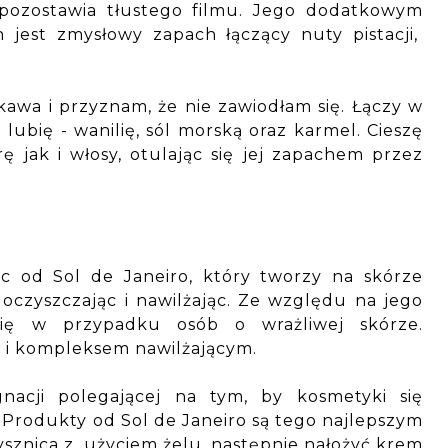
e pozostawia tłustego filmu. Jego dodatkowym
 jest zmysłowy zapach łączący nuty pistacji,
kawa i przyznam, że nie zawiodłam się. Łączy w
lubię - wanilię, sól morską oraz karmel. Cieszę
 jak i włosy, otulając się jej zapachem przez
c od Sol de Janeiro, który tworzy na skórze
czyszczając i nawilżając. Ze względu na jego
 się w przypadku osób o wrażliwej skórze.
m i kompleksem nawilżającym.
gnacji polegającej na tym, by kosmetyki się
. Produkty od Sol de Janeiro są tego najlepszym
sznica z użyciem żelu, następnie nałożyć krem