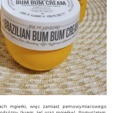
ach mgiełki, więc zamiast pełnowymiarowego
dróżny (krem, żel oraz mgiełkę). Pomyślałam,