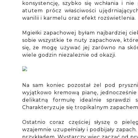
konsystencję, szybko się wchłania i ni
atutem prócz właściwości ujędrniających
wanilii i karmelu oraz efekt rozświetlenia.
Mgiełki zapachowej byłam najbardziej cie
sobie wszystkie te nuty zapachowe, które 
się, że mogę używać jej zarówno na skórę
wiele godzin niezależnie od okazji.
Na sam koniec pozostał żel pod pryszni
wyjątkowo kremową pianę, jednocześnie o
delikatną formułę idealnie sprawdzi
Charakteryzuje się tropikalnym zapache
Ostatnio coraz częściej słyszę o pielę
wzajemnie uzupełniały i podbijały zapach
przykładem. Wystarczy więc zacząć od pry