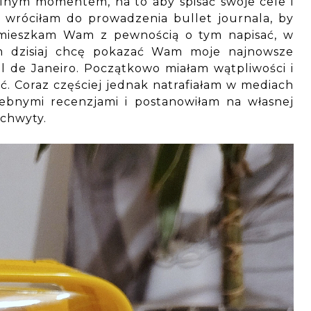
ealnym momentem, na to aby spisać swoje cele i
wróciłam do prowadzenia bullet journala, by
omieszkam Wam z pewnością o tym napisać, w
m dzisiaj chcę pokazać Wam moje najnowsze
l de Janeiro. Początkowo miałam wątpliwości i
ć. Coraz częściej jednak natrafiałam w mediach
ebnymi recenzjami i postanowiłam na własnej
achwyty.