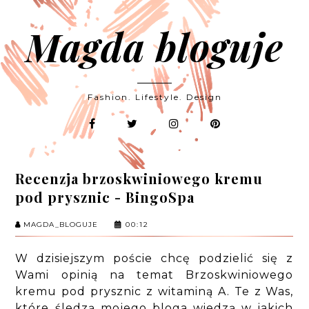
Magda bloguje
Fashion. Lifestyle. Design
Recenzja brzoskwiniowego kremu
pod prysznic - BingoSpa
MAGDA_BLOGUJE
00:12
W dzisiejszym poście chcę podzielić się z
Wami opinią na temat Brzoskwiniowego
kremu pod prysznic z witaminą A. Te z Was,
które śledzą mojego bloga wiedzą w jakich