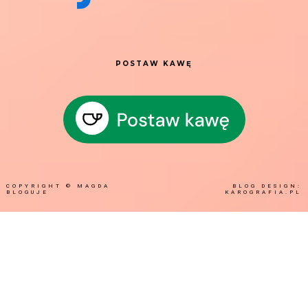
POSTAW KAWĘ
COPYRIGHT ©
MAGDA
BLOG DESIGN:
BLOGUJE
KAROGRAFIA.PL