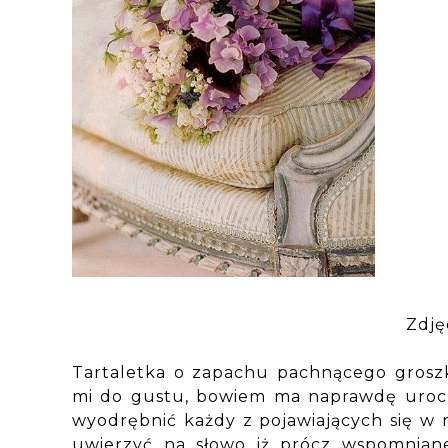
Zdję
Tartaletka o zapachu pachnącego grosz
mi do gustu, bowiem ma naprawdę urocz
wyodrębnić każdy z pojawiających się w
uwierzyć na słowo iż prócz wspomnian