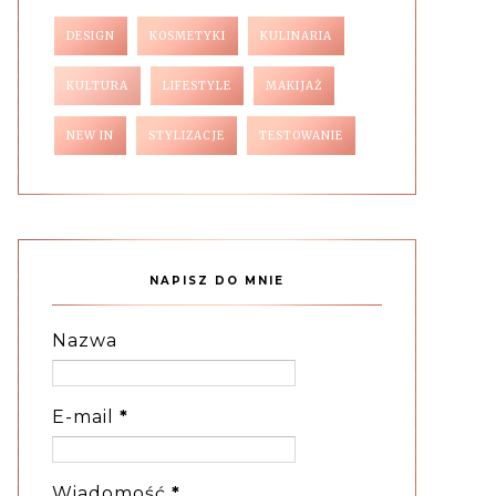
DESIGN
KOSMETYKI
KULINARIA
KULTURA
LIFESTYLE
MAKIJAŻ
NEW IN
STYLIZACJE
TESTOWANIE
NAPISZ DO MNIE
Nazwa
E-mail
*
Wiadomość
*