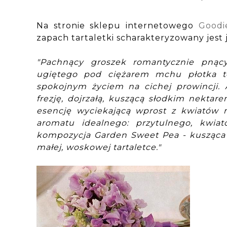
Na stronie sklepu internetowego
Goodie
zapach tartaletki scharakteryzowany jest 
"Pachnący groszek romantycznie pnący
ugiętego pod ciężarem mchu płotka to
spokojnym życiem na cichej prowincji.
frezję, dojrzałą, kuszącą słodkim nekta
esencję wyciekającą wprost z kwiatów 
aromatu idealnego: przytulnego, kwia
kompozycja Garden Sweet Pea - kusząc
małej, woskowej tartaletce."