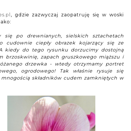
s.pl
, gdzie zazwyczaj zaopatruję się w woski
jako:
 się po drewnianych, sielskich sztachetach
 cudownie ciepły obrazek kojarzący się ze
 A kiedy do tego rysunku dorzucimy dostojną
rem brzoskwinię, zapach gruszkowego miąższu i
różanego drzewka - wtedy otrzymamy portret
towego, ogrodowego! Tak właśnie rysuje się
a mnogością składników cudem zamkniętych w