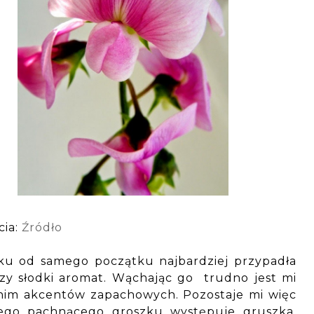
cia:
Źródło
ku od samego początku najbardziej przypadła
y słodki aromat. Wąchając go trudno jest mi
 nim akcentów zapachowych. Pozostaje mi więc
ego pachnącego groszku występuje gruszka,