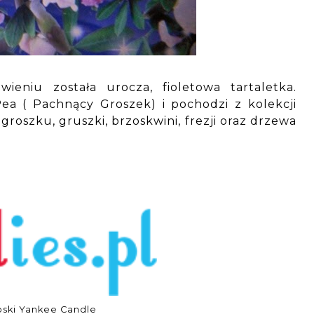
eniu została urocza, fioletowa tartaletka.
a ( Pachnący Groszek) i pochodzi z kolekcji
groszku, gruszki, brzoskwini, frezji oraz drzewa
oski Yankee Candle