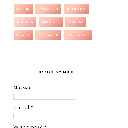
DESIGN
KOSMETYKI
KULINARIA
KULTURA
LIFESTYLE
MAKIJAŻ
NEW IN
STYLIZACJE
TESTOWANIE
NAPISZ DO MNIE
Nazwa
E-mail
*
Wiadomość
*