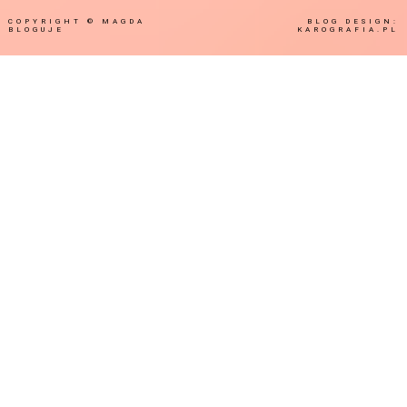
COPYRIGHT ©
MAGDA
BLOG DESIGN:
BLOGUJE
KAROGRAFIA.PL