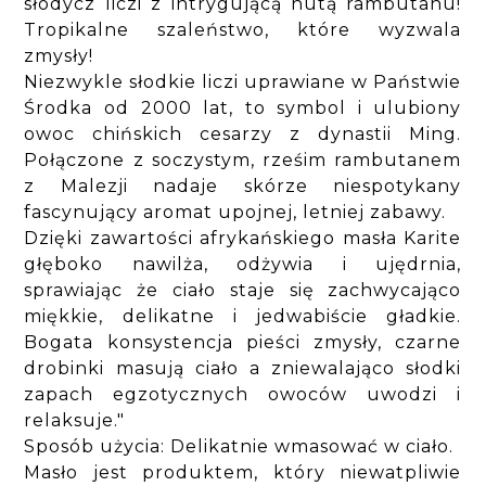
słodycz liczi z intrygującą nutą rambutanu!
Tropikalne szaleństwo, które wyzwala
zmysły!
Niezwykle słodkie liczi uprawiane w Państwie
Środka od 2000 lat, to symbol i ulubiony
owoc chińskich cesarzy z dynastii Ming.
Połączone z soczystym, rześim rambutanem
z Malezji nadaje skórze niespotykany
fascynujący aromat upojnej, letniej zabawy.
Dzięki zawartości afrykańskiego masła Karite
głęboko nawilża, odżywia i ujędrnia,
sprawiając że ciało staje się zachwycająco
miękkie, delikatne i jedwabiście gładkie.
Bogata konsystencja pieści zmysły, czarne
drobinki masują ciało a zniewalająco słodki
zapach egzotycznych owoców uwodzi i
relaksuje."
Sposób użycia: Delikatnie wmasować w ciało.
Masło jest produktem, który niewatpliwie