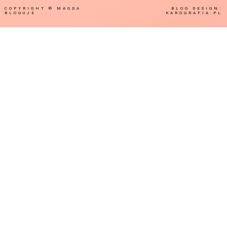
COPYRIGHT ©
MAGDA
BLOG DESIGN:
BLOGUJE
KAROGRAFIA.PL