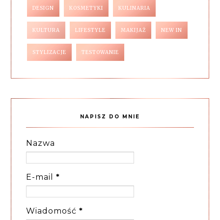
DESIGN
KOSMETYKI
KULINARIA
KULTURA
LIFESTYLE
MAKIJAŻ
NEW IN
STYLIZACJE
TESTOWANIE
NAPISZ DO MNIE
Nazwa
E-mail
*
Wiadomość
*