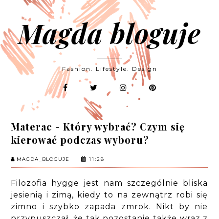
Magda bloguje
Fashion. Lifestyle. Design
Materac - Który wybrać? Czym się
kierować podczas wyboru?
MAGDA_BLOGUJE
11:28
Filozofia hygge jest nam szczególnie bliska
jesienią i zimą, kiedy to na zewnątrz robi się
zimno i szybko zapada zmrok. Nikt by nie
przypuszczał, że tak pozostanie także wraz z