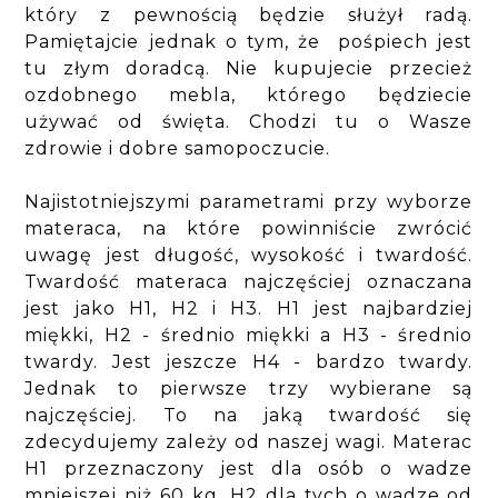
który z pewnością będzie służył radą.
Pamiętajcie jednak o tym, że pośpiech jest
tu złym doradcą. Nie kupujecie przecież
ozdobnego mebla, którego będziecie
używać od święta. Chodzi tu o Wasze
zdrowie i dobre samopoczucie.
Najistotniejszymi parametrami przy wyborze
materaca, na które powinniście zwrócić
uwagę jest długość, wysokość i twardość.
Twardość materaca najczęściej oznaczana
jest jako H1, H2 i H3. H1 jest najbardziej
miękki, H2 - średnio miękki a H3 - średnio
twardy. Jest jeszcze H4 - bardzo twardy.
Jednak to pierwsze trzy wybierane są
najczęściej. To na jaką twardość się
zdecydujemy zależy od naszej wagi. Materac
H1 przeznaczony jest dla osób o wadze
mniejszej niż 60 kg, H2 dla tych o wadze od