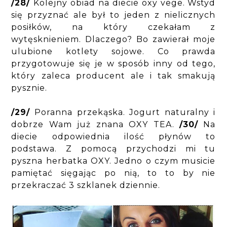
/28/
Kolejny obiad na diecie oxy vege. Wstyd
się przyznać ale był to jeden z nielicznych
posiłków, na który czekałam z
wytęsknieniem. Dlaczego? Bo zawierał moje
ulubione kotlety sojowe. Co prawda
przygotowuje się je w sposób inny od tego,
który zaleca producent ale i tak smakują
pysznie.
/29/
Poranna przekąska. Jogurt naturalny i
dobrze Wam już znana OXY TEA.
/30/
Na
diecie odpowiednia ilość płynów to
podstawa. Z pomocą przychodzi mi tu
pyszna herbatka OXY. Jedno o czym musicie
pamiętać sięgając po nią, to to by nie
przekraczać 3 szklanek dziennie.