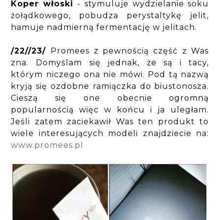
Koper włoski
- stymuluje wydzielanie soku
żołądkowego, pobudza perystaltykę jelit,
hamuje nadmierną fermentację w jelitach.
/22//23/
Promees z pewnością część z Was
zna. Domyślam się jednak, że są i tacy,
którym niczego ona nie mówi. Pod tą nazwą
kryją się ozdobne ramiączka do biustonosza.
Cieszą się one obecnie ogromną
popularnością więc w końcu i ja uległam.
Jeśli zatem zaciekawił Was ten produkt to
wiele interesujących modeli znajdziecie na:
www.promees.pl