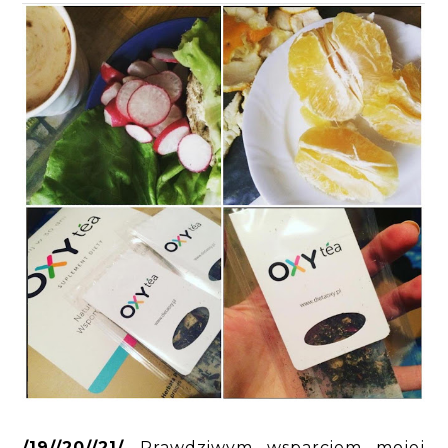
/19//20//21/
Prawdziwym wsparciem mojej