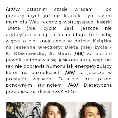
/37/
W ostatnim czasie wracam do
przeczytanych już raz książek. Tym razem
mam dla Was recenzję wstrząsającej książki
"Dieta (nie) życia". Jeśli jeszcze nie
czytałyście o niej na moim blogu to trochę
więcej o niej znajdziecie w poście:
Książka
na jesienne wieczory: Dieta (nie) życia -
K. Otwinowska, A. Maur.
/38
/ Za oknem
powoli zadomawia się jesienna aura, więc nic
tak nie poprawia humoru jak energetyzujący
kolor na paznokciach.
/39/
Ja jeszcze w
prostych włosach. Ostatnie dni przed
ponownym stylingiem.
/40/
Dietetyczna
przekąska na diecie OXY VEGE.