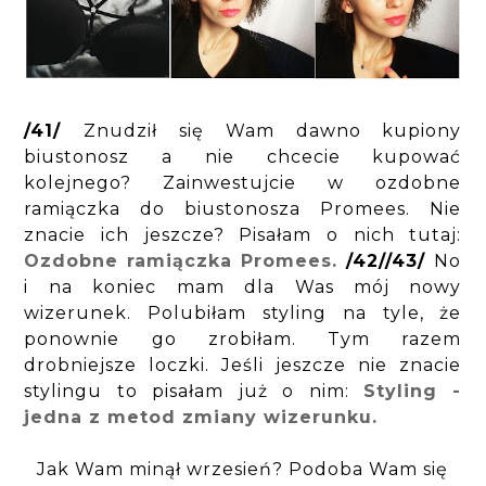
/41/
Znudził się Wam dawno kupiony
biustonosz a nie chcecie kupować
kolejnego? Zainwestujcie w ozdobne
ramiączka do biustonosza Promees. Nie
znacie ich jeszcze? Pisałam o nich tutaj:
Ozdobne ramiączka Promees.
/42//43/
No
i na koniec mam dla Was mój nowy
wizerunek. Polubiłam styling na tyle, że
ponownie go zrobiłam. Tym razem
drobniejsze loczki. Jeśli jeszcze nie znacie
stylingu to pisałam już o nim:
Styling -
jedna z metod zmiany wizerunku.
Jak Wam minął wrzesień? Podoba Wam się