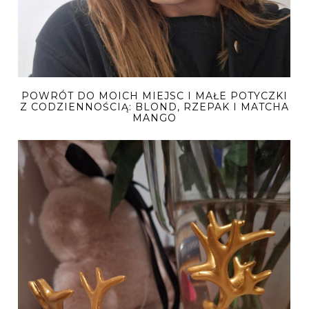
POWRÓT DO MOICH MIEJSC I MAŁE POTYCZKI
Z CODZIENNOŚCIĄ: BLOND, RZEPAK I MATCHA
MANGO