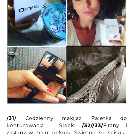
/31/
Codzienny makijaż. Paletka do
konturowania - Sleek.
/32//33/
Firany i
zasłony w moim pokoju. Świetnie się spisują.