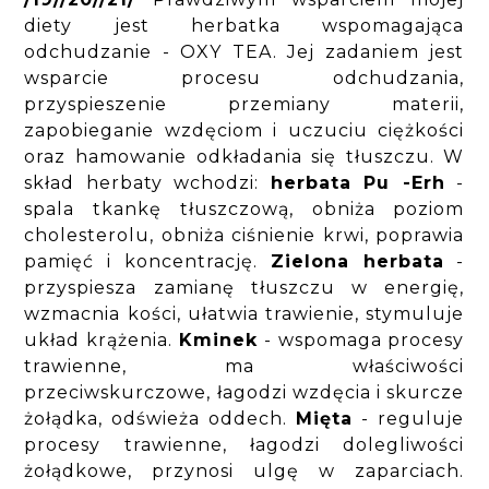
diety jest herbatka wspomagająca
odchudzanie - OXY TEA. Jej zadaniem jest
wsparcie procesu odchudzania,
przyspieszenie przemiany materii,
zapobieganie wzdęciom i uczuciu ciężkości
oraz hamowanie odkładania się tłuszczu.
W
skład herbaty wchodzi:
herbata Pu -Erh
-
spala tkankę tłuszczową, obniża poziom
cholesterolu, obniża ciśnienie krwi, poprawia
pamięć i koncentrację.
Zielona herbata
-
przyspiesza zamianę tłuszczu w energię,
wzmacnia kości, ułatwia trawienie, stymuluje
układ krążenia.
Kminek
- wspomaga procesy
trawienne, ma właściwości
przeciwskurczowe, łagodzi wzdęcia i skurcze
żołądka, odświeża oddech.
Mięta
- reguluje
procesy trawienne, łagodzi dolegliwości
żołądkowe, przynosi ulgę w zaparciach.