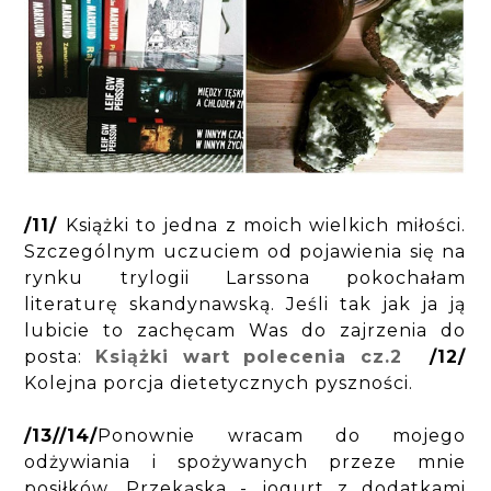
/11/
Książki to jedna z moich wielkich miłości.
Szczególnym uczuciem od pojawienia się na
rynku trylogii Larssona pokochałam
literaturę skandynawską. Jeśli tak jak ja ją
lubicie to zachęcam Was do zajrzenia do
posta:
Książki wart polecenia cz.2
/12/
Kolejna porcja dietetycznych pyszności.
/13//14/
Ponownie wracam do mojego
odżywiania i spożywanych przeze mnie
posiłków. Przekąska - jogurt z dodatkami