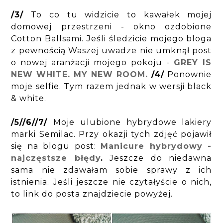
/3/
To co tu widzicie to kawałek mojej
domowej przestrzeni - okno ozdobione
Cotton Ballsami. Jeśli śledzicie mojego bloga
z pewnością Waszej uwadze nie umknął post
o nowej aranżacji mojego pokoju -
GREY IS
NEW WHITE. MY NEW ROOM.
/4/
Ponownie
moje selfie. Tym razem jednak w wersji black
& white.
/5//6//7/
Moje ulubione hybrydowe lakiery
marki Semilac. Przy okazji tych zdjęć pojawił
się na blogu post:
Manicure hybrydowy -
najczęstsze błędy
.
Jeszcze do niedawna
sama nie zdawałam sobie sprawy z ich
istnienia. Jeśli jeszcze nie czytałyście o nich,
to link do posta znajdziecie powyżej.