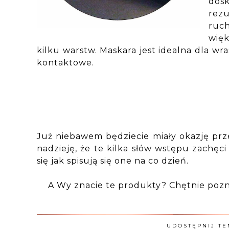
dos
rez
ruc
więk
kilku warstw. Maskara jest idealna dla wr
kontaktowe.
Już niebawem będziecie miały okazję pr
nadzieję, że te kilka słów wstępu zachęc
się jak spisują się one na co dzień.
A Wy znacie te produkty? Chętnie pozna
UDOSTĘPNIJ TE