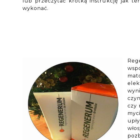
lub przeczytać krótką instrukcję jak t
wykonać.
Reg
wsp
mato
elek
wyn
czyn
czy 
myci
upł
wło
poz