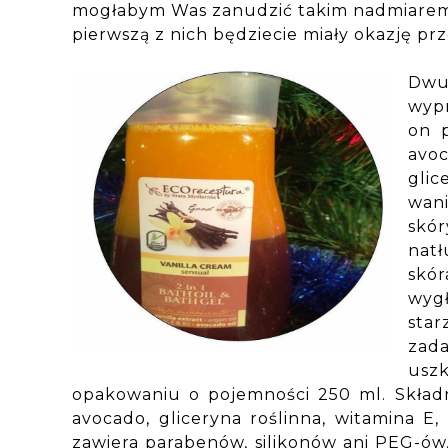
mogłabym Was zanudzić takim nadmiarem t
pierwszą z nich będziecie miały okazję pr
Dwu
wypr
on 
avoc
glic
wani
skó
natł
skór
wyg
sta
zad
usz
opakowaniu o pojemności 250 ml. Składn
avocado, gliceryna roślinna, witamina E,
zawiera parabenów, silikonów ani PEG-ów