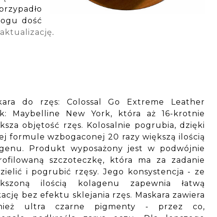
 przypadło
logu dość
aktualizację
.
kara do rzęs: Colossal Go Extreme Leather
k: Maybelline New York, która aż 16-krotnie
ksza objętość rzęs. Kolosalnie pogrubia, dzięki
j formule wzbogaconej 20 razy większą ilością
agenu. Produkt wyposażony jest w podwójnie
rofilowaną szczoteczkę, która ma za zadanie
zielić i pogrubić rzęsy. Jego konsystencja - ze
ększoną ilością kolagenu zapewnia łatwą
kację bez efektu sklejania rzęs. Maskara zawiera
nież ultra czarne pigmenty - przez co,