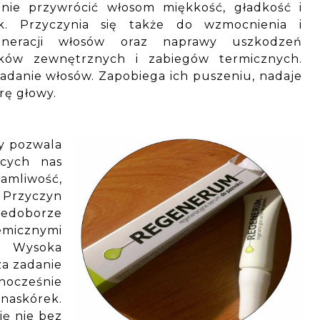
anie przywrócić włosom miękkość, gładkość i
sk. Przyczynia się także do wzmocnienia i
eneracji włosów oraz naprawy uszkodzeń
ików zewnętrznych i zabiegów termicznych.
adanie włosów. Zapobiega ich puszeniu, nadaje
rę głowy.
y pozwala
ących nas
mliwość,
. Przyczyn
iedoborze
hemicznymi
w. Wysoka
za zadanie
dnocześnie
 naskórek.
ię nie bez