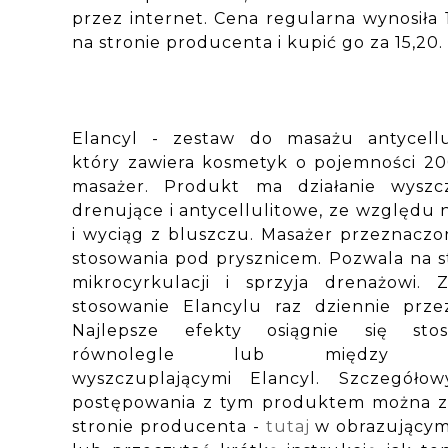
przez internet. Cena regularna wynosiła
na stronie producenta i kupić go za 15,20.
Elancyl - zestaw do masażu antycellu
który zawiera kosmetyk o pojemności 20
masażer. Produkt ma działanie wyszcz
drenujące i antycellulitowe, ze względu 
i wyciąg z bluszczu. Masażer przeznaczo
stosowania pod prysznicem. Pozwala na 
mikrocyrkulacji i sprzyja drenażowi. Z
stosowanie Elancylu raz dziennie prze
Najlepsze efekty osiągnie się sto
równolegle lub między kur
wyszczuplającymi Elancyl. Szczegóło
postępowania z tym produktem można z
stronie producenta -
tutaj
w obrazującym 