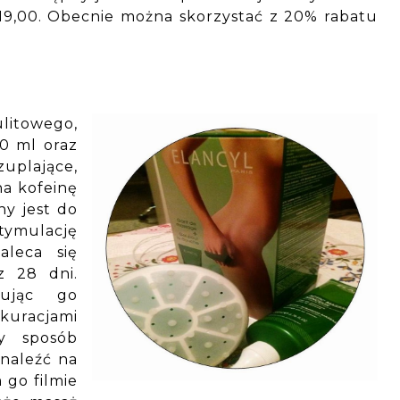
 19,00. Obecnie można skorzystać z 20% rabatu
litowego,
0 ml oraz
uplające,
na kofeinę
ny jest do
stymulację
aleca się
z 28 dni.
sując go
acjami
wy sposób
naleźć na
go filmie