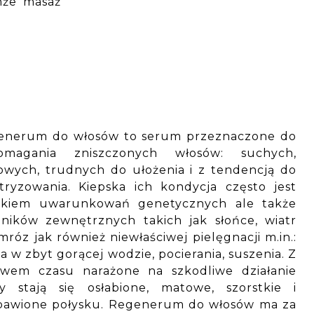
enże masaż
enerum do włosów to serum przeznaczone do
omagania zniszczonych włosów: suchych,
wych, trudnych do ułożenia i z tendencją do
tryzowania. Kiepska ich kondycja często jest
ikiem uwarunkowań genetycznych ale także
ników zewnętrznych takich jak słońce, wiatr
mróz jak również niewłaściwej pielęgnacji m.in.:
a w zbyt gorącej wodzie, pocierania, suszenia. Z
ywem czasu narażone na szkodliwe działanie
sy stają się osłabione, matowe, szorstkie i
bawione połysku. Regenerum do włosów ma za