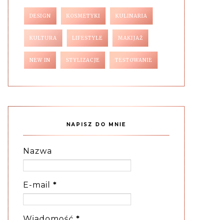
DESIGN
KOSMETYKI
KULINARIA
KULTURA
LIFESTYLE
MAKIJAŻ
NEW IN
STYLIZACJE
TESTOWANIE
NAPISZ DO MNIE
Nazwa
E-mail
*
Wiadomość
*