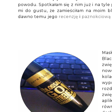
powodu. Spotkałam się z nim już i na tyle
mi do gustu, że zamieściłam na moim b
dawno temu jego
recenzję
i
paznokciową 
Mas
Blac
zwię
nowe
kol
wyp
rozd
zwi
apli
rów