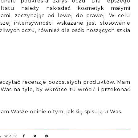
konale podkreśla zarys oczu. Dla lepszego
ultatu należy nakładać kosmetyk małymi
hami, zaczynając od lewej do prawej. W celu
szej intensywności wskazane jest stosowanie
ażliwych oczu, również dla osób noszących szkła
zeczytać recenzje pozostałych produktów. Mam
i Was na tyle, by wkrótce tu wrócić i przekonać
m Wasze opinie o tym, jak się spisują u Was.
N WPIS: