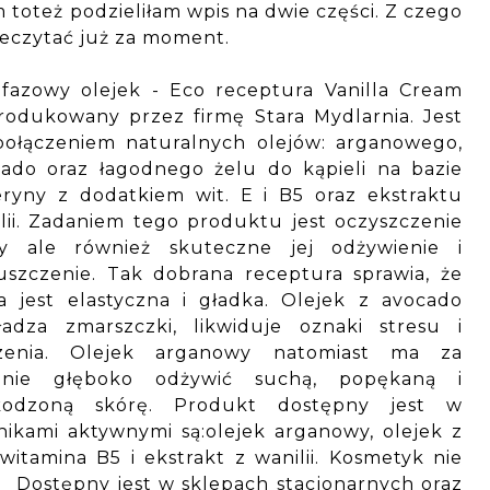
oteż podzieliłam wpis na dwie części. Z czego
zeczytać już za moment.
fazowy olejek - Eco receptura Vanilla Cream
odukowany przez firmę Stara Mydlarnia. Jest
połączeniem naturalnych olejów: arganowego,
ado oraz łagodnego żelu do kąpieli na bazie
eryny z dodatkiem wit. E i B5 oraz ekstraktu
lii. Zadaniem tego produktu jest oczyszczenie
ry ale również skuteczne jej odżywienie i
uszczenie. Tak dobrana receptura sprawia, że
a jest elastyczna i gładka. Olejek z avocado
ładza zmarszczki, likwiduje oznaki stresu i
rzenia. Olejek arganowy natomiast ma za
anie głęboko odżywić suchą, popękaną i
kodzoną skórę. Produkt dostępny jest w
ikami aktywnymi są:olejek arganowy, olejek z
 witamina B5 i ekstrakt z wanilii. Kosmetyk nie
. Dostępny jest w sklepach stacjonarnych oraz