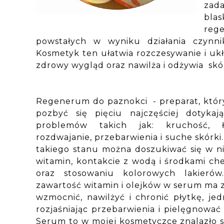
zad
bla
reg
powstałych w wyniku działania czynn
Kosmetyk ten ułatwia rozczesywanie i ukł
zdrowy wygląd oraz nawilża i odżywia skó
Regenerum do paznokci - preparat, któr
pozbyć się pięciu najczęściej dotykaj
problemów takich jak: kruchość, ła
rozdwajanie, przebarwienia i suche skórki
takiego stanu można doszukiwać się w n
witamin, kontakcie z wodą i środkami c
oraz stosowaniu kolorowych lakieró
zawartość witamin i olejków w serum ma 
wzmocnić, nawilżyć i chronić płytkę, je
rozjaśniając przebarwienia i pielęgnować
Serum to w mojej kosmetyczce znalazło s