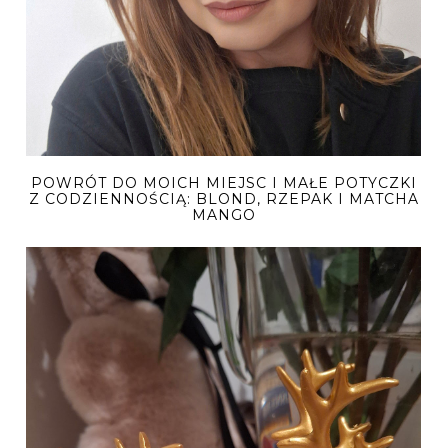
POWRÓT DO MOICH MIEJSC I MAŁE POTYCZKI
Z CODZIENNOŚCIĄ: BLOND, RZEPAK I MATCHA
MANGO