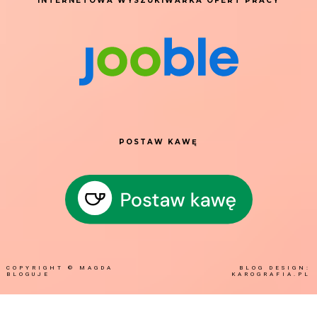
INTERNETOWA WYSZUKIWARKA OFERT PRACY
POSTAW KAWĘ
COPYRIGHT ©
MAGDA
BLOG DESIGN:
BLOGUJE
KAROGRAFIA.PL