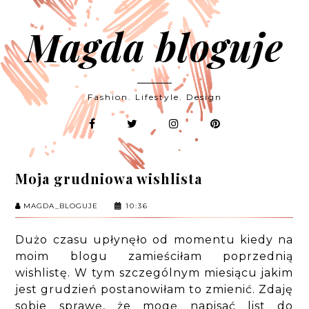
Magda bloguje
Fashion. Lifestyle. Design
Moja grudniowa wishlista
MAGDA_BLOGUJE
10:36
Dużo czasu upłynęło od momentu kiedy na
moim blogu zamieściłam poprzednią
wishlistę. W tym szczególnym miesiącu jakim
jest grudzień postanowiłam to zmienić. Zdaję
sobie sprawę, że mogę napisać list do