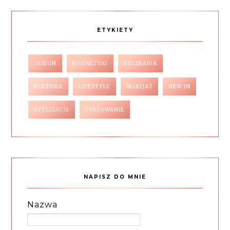
ETYKIETY
DESIGN
KOSMETYKI
KULINARIA
KULTURA
LIFESTYLE
MAKIJAŻ
NEW IN
STYLIZACJE
TESTOWANIE
NAPISZ DO MNIE
Nazwa