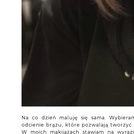
Na co dzień maluję się sama. Wybieram 
odcienie brązu, które pozwalają tworzyć
W moich makijażach stawiam na wyrazi