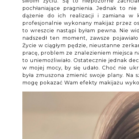
swoim życiu. Są to niepozorne zachcia
pochłaniające pragnienia. Jednak to ni
dążenie do ich realizacji i zamiana w
profesjonalnie wykonany makijaż przez os
to wreszcie nastąpi byłam pewna. Nie wid
nadszedł ten moment, zawsze pojawiało 
Życie w ciągłym pędzie, nieustanne zerka
pracę, problem ze znalezieniem miejsca n
to uniemożliwiało. Ostatecznie jednak dec
w mojej mocy, by się udało. Choć nie uk
była zmuszona zmienić swoje plany. Na s
mogę pokazać Wam efekty makijażu wyko