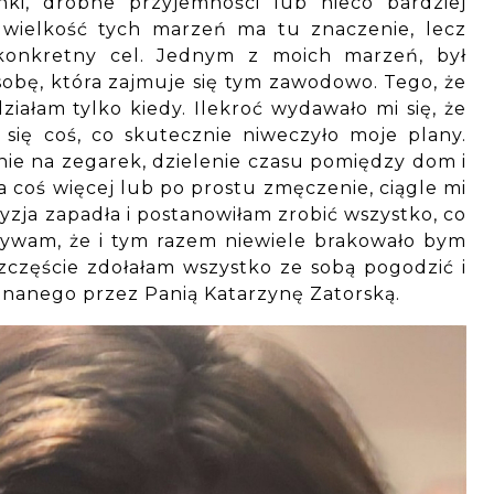
nki, drobne przyjemności lub nieco bardziej
e wielkość tych marzeń ma tu znaczenie, lecz
 konkretny cel. Jednym z moich marzeń, był
obę, która zajmuje się tym zawodowo. Tego, że
ziałam tylko kiedy. Ilekroć wydawało mi się, że
się coś, co skutecznie niweczyło moje plany.
nie na zegarek, dzielenie czasu pomiędzy dom i
a coś więcej lub po prostu zmęczenie, ciągle mi
yzja zapadła i postanowiłam zrobić wszystko, co
rywam, że i tym razem niewiele brakowało bym
zczęście zdołałam wszystko ze sobą pogodzić i
nanego przez Panią Katarzynę Zatorską.