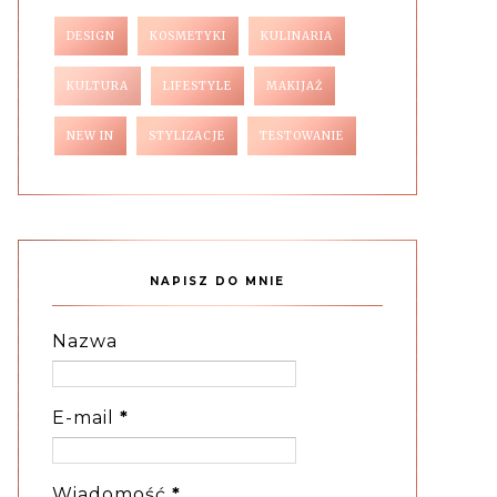
DESIGN
KOSMETYKI
KULINARIA
KULTURA
LIFESTYLE
MAKIJAŻ
NEW IN
STYLIZACJE
TESTOWANIE
NAPISZ DO MNIE
Nazwa
E-mail
*
Wiadomość
*