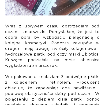
Wraz z upływem czasu dostrzegłam pod
oczami zmarszczki. Pomyślałam, że jest to
dobra pora by wzbogacić pielęgnację o
kolejne kosmetyki. Podczas zakupów w
drogerii moją uwagę zwróciły kolagenowe -
hydrożelowe płatki pod oczy marki L'biotica.
Kusząco podziałała na mnie obietnica
wygładzenia zmarszczek.
W opakowaniu znalazłam 3 podwójne płatki
z kolagenem i retinolem. Producent
obiecuje, że zapewniają one nawilżenie i
poprawę elastyczności skóry pod oczami. W
połączeniu z ciepłem ciała płatki ponoć
uwalniają aktywne składniki i pomagają