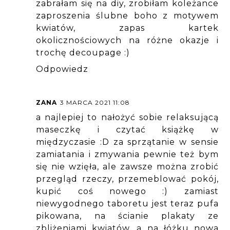
zabrałam się na diy, zrobiłam koleżance
zaproszenia ślubne boho z motywem
kwiatów, zapas kartek
okolicznościowych na różne okazje i
trochę decoupage :)
Odpowiedz
ZANA
3 MARCA 2021 11:08
a najlepiej to nałożyć sobie relaksującą
maseczkę i czytać książkę w
międzyczasie :D za sprzątanie w sensie
zamiatania i zmywania pewnie też bym
się nie wzięła, ale zawsze można zrobić
przegląd rzeczy, przemeblować pokój,
kupić coś nowego :) zamiast
niewygodnego taboretu jest teraz pufa
pikowana, na ścianie plakaty ze
zbliżeniami kwiatów, a na łóżku nowa