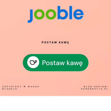
POSTAW KAWĘ
COPYRIGHT ©
MAGDA
BLOG DESIGN:
BLOGUJE
KAROGRAFIA.PL