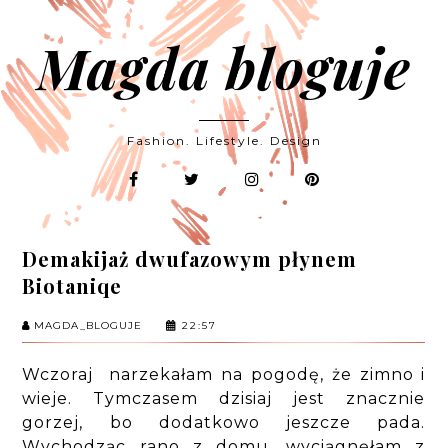
Magda bloguje
Fashion. Lifestyle. Design
Demakijaż dwufazowym płynem
Biotaniqe
MAGDA_BLOGUJE
22:57
Wczoraj narzekałam na pogodę, że zimno i
wieje. Tymczasem dzisiaj jest znacznie
gorzej, bo dodatkowo jeszcze pada.
Wychodząc rano z domu, wyciągnęłam z