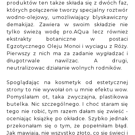
produktów ten także składa się z dwóch faz,
których połączenie tworzy specjalny roztwór
wodno-olejowy, umożliwiający blyskawiczny
demakijaż. Zawiera w swoim składzie nie
tylko świeżą wodę pro.AQua lecz również
ekstrakty botaniczne w postaci
Egzotycznego Oleju Monoi i wyciagu z Róży.
Pierwszy z nich ma za zadanie wygładzać i
długotrwale nawilzac. A drugi,
neutralizowac działanie wolnych rodników.
Spoglądając na kosmetyk od estetycznej
strony to nie wywołał on u mnie efektu wow.
Pomyślałam ot, taka zwyczajna, plastikowa
butelka. Nic szczególnego. I choć staram się
tego nie robić, tym razem dałam się zwieść -
oceniając książkę po okładce. Szybko jednak
przekonałam się o tym, że popełniłam błąd.
Jak mawiają, nie wszystko złoto, co się świeci i