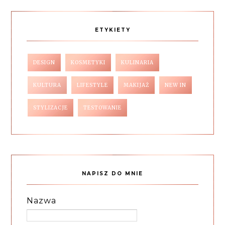
ETYKIETY
DESIGN
KOSMETYKI
KULINARIA
KULTURA
LIFESTYLE
MAKIJAŻ
NEW IN
STYLIZACJE
TESTOWANIE
NAPISZ DO MNIE
Nazwa