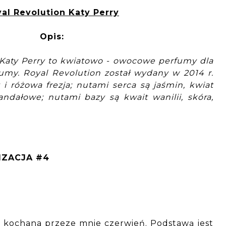
al Revolution Katy Perry
Opis:
 Katy Perry to kwiatowo - owocowe perfumy dla
umy. Royal Revolution został wydany w 2014 r.
i różowa frezja; nutami serca są jaśmin, kwiat
ndałowe; nutami bazy są kwait wanilii, skóra,
IZACJA #4
k kochana przeze mnie czerwień. Podstawą jest