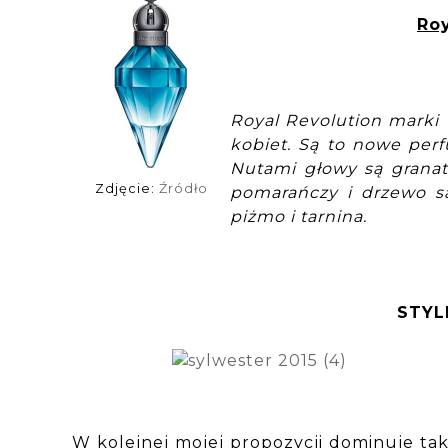
Roy
Royal Revolution marki
kobiet. Są to nowe perf
Nutami głowy są granat 
Zdjęcie:
Źródło
pomarańczy i drzewo sa
piżmo i tarnina.
STYL
W kolejnej mojej propozycji dominuje ta