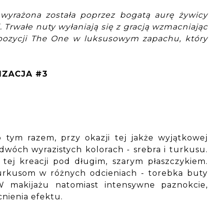
wyrażona została poprzez bogatą aurę żywicy
. Trwałe nuty wyłaniają się z gracją wzmacniając
pozycji The One w luksusowym zapachu, który
IZACJA #3
 tym razem, przy okazji tej jakże wyjątkowej
wóch wyrazistych kolorach - srebra i turkusu.
ej kreacji pod długim, szarym płaszczykiem.
urkusom w różnych odcieniach - torebka buty
. W makijażu natomiast intensywne paznokcie,
nienia efektu.