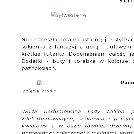
STYL
No i nadeszła pora na ostatnią już styliza
sukienka z fantazyjną górą i tiulowym 
krótkie futerko. Dopełnieniem całości je
Dodatki - buty i torebka w kolorze 
paznokciach.
Paco
Zdjęcie:
Źródło
Woda perfumowana Lady Million pr
zdeterminowanych, szalonych i pełnych
kwiatowy, a w bazie również drzewny
pomarańczy połączonej z malinami, jaśmi