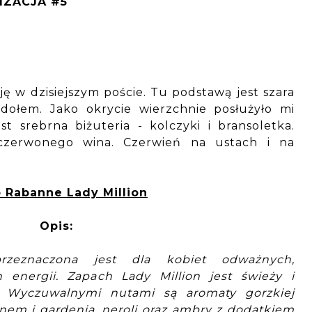
IZACJA #5
cję w dzisiejszym poście. Tu podstawą jest szara
dołem. Jako okrycie wierzchnie posłużyło mi
st srebrna biżuteria - kolczyki i bransoletka.
czerwonego wina. Czerwień na ustach i na
 Rabanne Lady Million
Opis:
zeznaczona jest dla kobiet odważnych,
 energii. Zapach Lady Million jest świeży i
. Wyczuwalnymi nutami są aromaty gorzkiej
nem i gardenią, neroli oraz ambry z dodatkiem