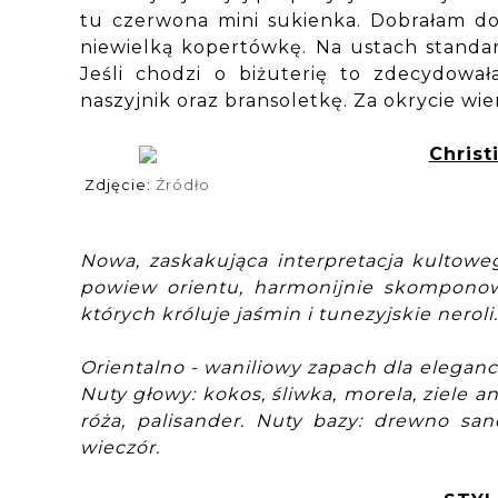
tu czerwona mini sukienka. Dobrałam do 
niewielką kopertówkę. Na ustach standa
Jeśli chodzi o biżuterię to zdecydowała
naszyjnik oraz bransoletkę. Za okrycie wi
Christ
Zdjęcie:
Źródło
Nowa, zaskakująca interpretacja kultowe
powiew orientu, harmonijnie skomponow
których króluje jaśmin i tunezyjskie neroli.
Orientalno - waniliowy zapach dla eleganc
Nuty głowy: kokos, śliwka, morela, ziele an
róża, palisander. Nuty bazy: drewno san
wieczór.