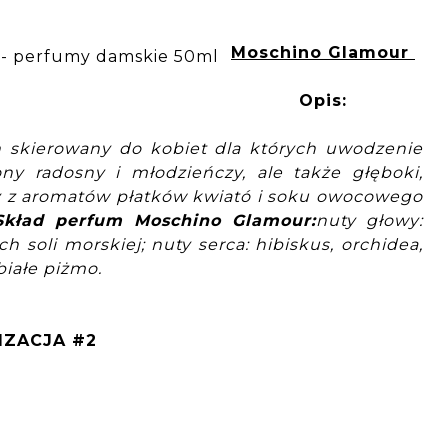
Moschino Glamour
Opis:
h skierowany do kobiet dla których uwodzenie
ny radosny i młodzieńczy, ale także głęboki,
y z aromatów płatków kwiató i soku owocowego
Skład perfum Moschino Glamour:
nuty głowy:
ch soli morskiej;
nuty serca: hibiskus, orchidea,
białe piżmo.
IZACJA #2