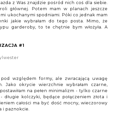
każda z Was znajdzie pośród nich coś dla siebie.
roli głównej. Potem mam w planach jeszcze
moimi ukochanymi spodniami. Póki co jednak mam
ienki jakie wybrałam do tego posta. Mimo, że
typu garderoby, to te chętnie bym włożyła. A
IZACJA #1
 pod względem formy, ale zwracającą uwagę
. Jako okrycie wierzchnie wybrałam czarne,
o postawiłam na pełen minimalizm - tylko czarne
a - długie kolczyki, będące połączeniem złota i
nieniem całości ma być dość mocny, wieczorowy
 i paznokcie.