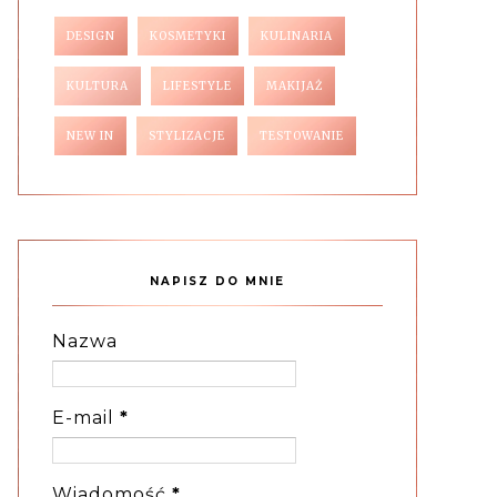
DESIGN
KOSMETYKI
KULINARIA
KULTURA
LIFESTYLE
MAKIJAŻ
NEW IN
STYLIZACJE
TESTOWANIE
NAPISZ DO MNIE
Nazwa
E-mail
*
Wiadomość
*