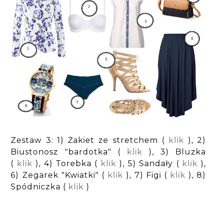
Zestaw 3: 1) Żakiet ze stretchem (
klik
), 2)
Biustonosz "bardotka" (
klik
), 3) Bluzka
(
klik
), 4) Torebka (
klik
), 5) Sandały (
klik
),
6) Zegarek "Kwiatki" (
klik
), 7) Figi (
klik
), 8)
Spódniczka (
klik
)