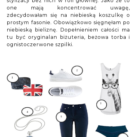
stylizacji bez nich w roli głównej. Jako że to
one mają koncentrować uwagę,
zdecydowałam się na niebieską koszulkę o
prostym fasonie. Obowiązkowo sięgnęłam po
niebieską bieliznę. Dopełnieniem całości ma
tu być oryginalan biżuteria, beżowa torba i
ognistoczerwone szpilki.