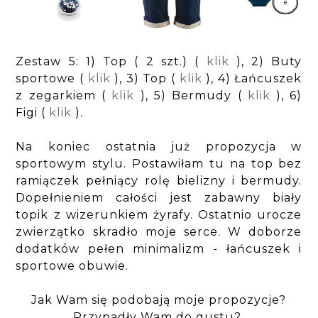
Zestaw 5: 1) Top ( 2 szt.) (
klik
), 2) Buty
sportowe (
klik
), 3) Top (
klik
), 4) Łańcuszek
z zegarkiem (
klik
), 5) Bermudy (
klik
), 6)
Figi (
klik
).
Na koniec ostatnia już propozycja w
sportowym stylu. Postawiłam tu na top bez
ramiączek pełniący rolę bielizny i bermudy.
Dopełnieniem całości jest zabawny biały
topik z wizerunkiem żyrafy. Ostatnio urocze
zwierzątko skradło moje serce. W doborze
dodatków pełen minimalizm - łańcuszek i
sportowe obuwie.
Jak Wam się podobają moje propozycje?
Przypadły Wam do gustu?