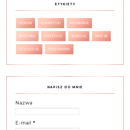
ETYKIETY
DESIGN
KOSMETYKI
KULINARIA
KULTURA
LIFESTYLE
MAKIJAŻ
NEW IN
STYLIZACJE
TESTOWANIE
NAPISZ DO MNIE
Nazwa
E-mail
*