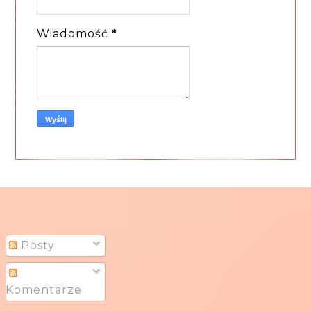
Wiadomość
*
Posty
Komentarze