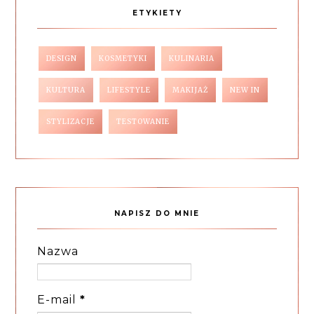
ETYKIETY
DESIGN
KOSMETYKI
KULINARIA
KULTURA
LIFESTYLE
MAKIJAŻ
NEW IN
STYLIZACJE
TESTOWANIE
NAPISZ DO MNIE
Nazwa
E-mail
*