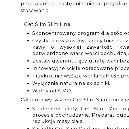
producent a następnie nieco przybliż
stosowania.
" Get Slim Slim Line:
Skoncentrowany program dla osób od
Czysty, pozyskiwany specjalnie na z
kawy o wysokiej zawartości kw
potwierdzone właściwości odchudzaj
Zestaw gwarantujący utratę wagi bez 
Innowacyjne ściśle opracowane proc
Trzykrotnie wyższa wchłanialność pr
Wyłącznie naturalne składniki.
Wolny od GMO.
Całodobowy system Get Slim Slim Line zaw
Suplement diety Get Slim Mornin
procesie odchudzania. Preparat budz
redukcję masy ciała.
Saszetki Get Slim DayTime jako drugi