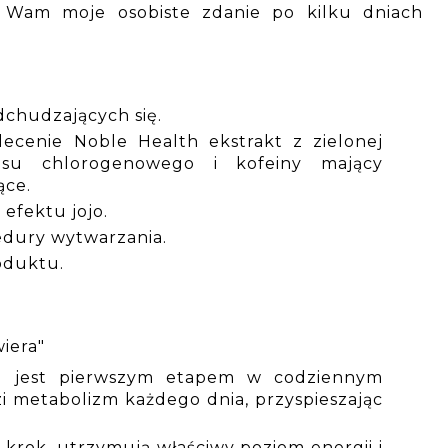
ę Wam moje osobiste zdanie po kilku dniach
chudzających się.
lecenie Noble Health ekstrakt z zielonej
asu chlorogenowego i kofeiny mający
ące.
efektu jojo.
edury wytwarzania.
oduktu.
iera"
g jest pierwszym etapem w codziennym
i metabolizm każdego dnia, przyspieszając
 krok, utrzymują właściwy poziom energii i