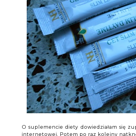
O suplemencie diety dowiedziałam się zup
internetowej. Potem po raz kolejny natkn