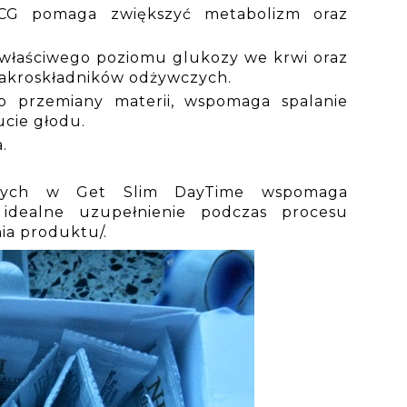
GCG pomaga zwiększyć metabolizm oraz
 właściwego poziomu glukozy we krwi oraz
akroskładników odżywczych.
o przemiany materii, wspomaga spalanie
ucie głodu.
.
wanych w Get Slim DayTime wspomaga
 idealne uzupełnienie podczas procesu
ia produktu/.