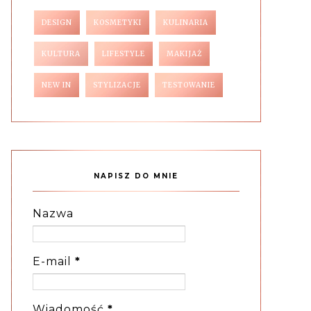
DESIGN
KOSMETYKI
KULINARIA
KULTURA
LIFESTYLE
MAKIJAŻ
NEW IN
STYLIZACJE
TESTOWANIE
NAPISZ DO MNIE
Nazwa
E-mail
*
Wiadomość
*