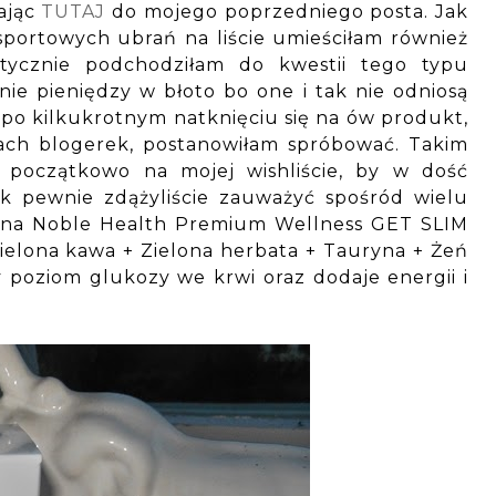
ając
TUTAJ
do mojego poprzedniego posta. Jak
portowych ubrań na liście umieściłam również
tycznie podchodziłam do kwestii tego typu
ie pieniędzy w błoto bo one i tak nie odniosą
o kilkukrotnym natknięciu się na ów produkt,
ach blogerek, postanowiłam spróbować. Takim
 początkowo na mojej wishliście, by w dość
ak pewnie zdążyliście zauważyć spośród wielu
 na Noble Health Premium Wellness GET SLIM
elona kawa + Zielona herbata + Tauryna + Żeń
poziom glukozy we krwi oraz dodaje energii i