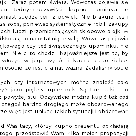
jki. Zaraz potem święta. Wówczas pojawia się
obom. Jednym oczywiście kupno upominku nie
miast spędza sen z powiek. Nie brakuje też i
za sobą, ponieważ systematycznie robili zakupy
ach ludzi, przemierzających sklepowe alejki w
ładają to na ostatnią chwilę. Wówczas pojawia
łajkowego czy też świątecznego upominku, nie
m. Nie o to chodzi. Najważniejsze jest to, by
włożyć w jego wybór i kupno dużo siebie.
 osobie, że jest dla nas ważna. Zadaliśmy sobie
rnych czy internetowych można znaleźć całe
żyć jako piękny upominek. Są tam takie do
raz powyżej stu. Oczywiście można kupić też coś
e czegoś bardzo drogiego może obdarowanego
e więc jest unikać takich sytuacji i obdarować
ód Was tacy, którzy kupno prezentu odkładają
tego, przedstawić Wam kilka moich propozycji