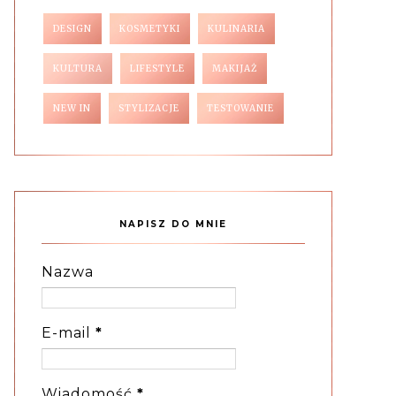
DESIGN
KOSMETYKI
KULINARIA
KULTURA
LIFESTYLE
MAKIJAŻ
NEW IN
STYLIZACJE
TESTOWANIE
NAPISZ DO MNIE
Nazwa
E-mail
*
Wiadomość
*