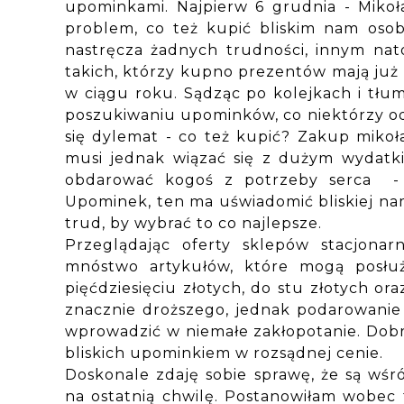
upominkami. Najpierw 6 grudnia - Mikoła
problem, co też kupić bliskim nam os
nastręcza żadnych trudności, innym nato
takich, którzy kupno prezentów mają już 
w ciągu roku. Sądząc po kolejkach i tłum
poszukiwaniu upominków, co niektórzy odk
się dylemat - co też kupić? Zakup miko
musi jednak wiązać się z dużym wydatkie
obdarować kogoś z potrzeby serca - 
Upominek, ten ma uświadomić bliskiej nam
trud, by wybrać to co najlepsze.
Przeglądając oferty sklepów stacjona
mnóstwo artykułów, które mogą posłu
pięćdziesięciu złotych, do stu złotych o
znacznie droższego, jednak podarowani
wprowadzić w niemałe zakłopotanie. Dobrz
bliskich upominkiem w rozsądnej cenie.
Doskonale zdaję sobie sprawę, że są wśr
na ostatnią chwilę. Postanowiłam wobec 