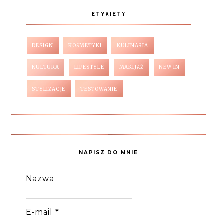
ETYKIETY
DESIGN
KOSMETYKI
KULINARIA
KULTURA
LIFESTYLE
MAKIJAŻ
NEW IN
STYLIZACJE
TESTOWANIE
NAPISZ DO MNIE
Nazwa
E-mail
*