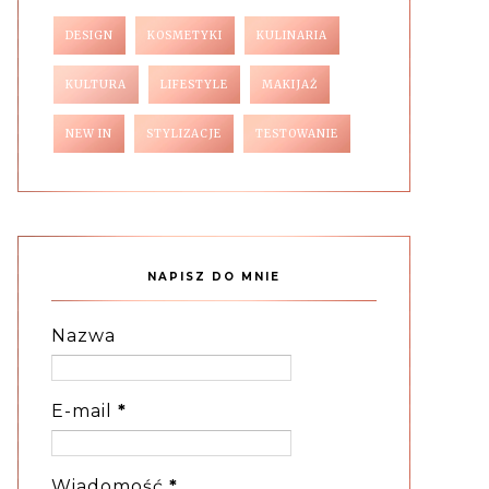
DESIGN
KOSMETYKI
KULINARIA
KULTURA
LIFESTYLE
MAKIJAŻ
NEW IN
STYLIZACJE
TESTOWANIE
NAPISZ DO MNIE
Nazwa
E-mail
*
Wiadomość
*