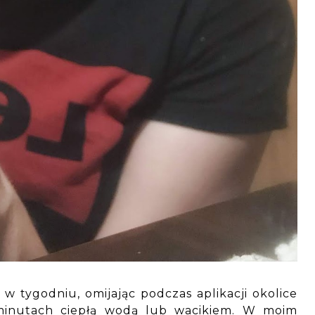
 w tygodniu, omijając podczas aplikacji okolice
minutach ciepłą wodą lub wacikiem. W moim