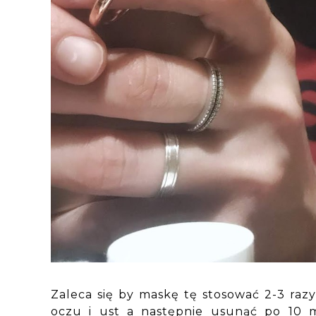
Zaleca się by maskę tę stosować 2-3 razy
oczu i ust a następnie usunąć po 10 