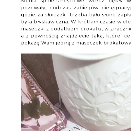
Media społecznościowe wrecz pękły w
pozowały, podczas zabiegów pielęgnacy
gdzie za słoiczek trzeba było słono zap
byla błyskawiczna. W krótkim czasie wiel
maseczki z dodatkiem brokatu, w znacznie 
a z pewnością znajdziecie taką, której 
pokażę Wam jedną z maseczek brokatowy