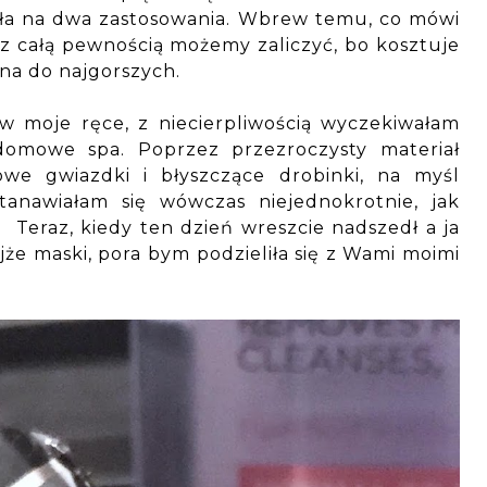
yła na dwa zastosowania. Wbrew temu, co mówi
h z całą pewnością możemy zaliczyć, bo kosztuje
ona do najgorszych.
w moje ręce, z niecierpliwością wyczekiwałam
domowe spa. Poprzez przezroczysty materiał
we gwiazdki i błyszczące drobinki, na myśl
tanawiałam się wówczas niejednokrotnie, jak
 Teraz, kiedy ten dzień wreszcie nadszedł a ja
że maski, pora bym podzieliła się z Wami moimi