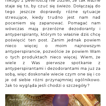
nikogo z pewnością nie zdziwi, że tak ważne
staje się to, by czuć się świeżo. Dołączają do
tego jeszcze doprawdy różne sytuacje
stresujące, kiedy trudno jest nam nad
poceniem się zapanować. Pomagać nam
wówczas mają przeróżne dezodoranty i
antyperspiranty, którym to właśnie dziś chcę
poświęcić ten post. Zanim jednak powiem
nieco więcej o moim najnowszym
antyperspirancie, pozwólcie że powiem Wam
o tych produktach nieco więcej. Wiem, że
wiele z Was pierwsze spotkanie z
antyperspirantami i dezodorantami ma już za
sobą, więc doskonale wiecie czym one się i co
je od siebie różni przynajmniej ogólnikowo.
Jak to wygląda jeśli chodzi o szczegóły?