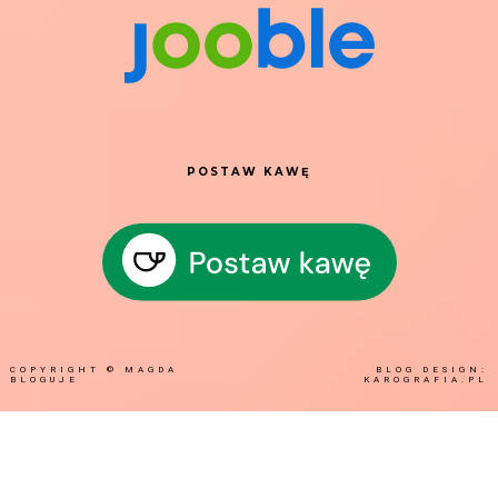
POSTAW KAWĘ
COPYRIGHT ©
MAGDA
BLOG DESIGN:
BLOGUJE
KAROGRAFIA.PL