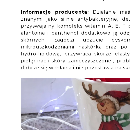
Informacje producenta:
Działanie ma
znanymi jako silnie antybakteryjne, d
przyswajalny kompleks witamin A, E, F 
alantoina i panthenol dodatkowo ją od
skórnych. Łagodzi uczucie dyskom
mikrouszkodzeniami naskórka oraz po
hydro-lipidową, przywraca skórze elast
pielęgnacji skóry zanieczyszczonej, pro
dobrze się wchłania i nie pozostawia na sk