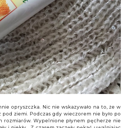
mnie opryszczka. Nic nie wskazywało na to, że w
 z pod ziemi. Podczas gdy wieczorem nie było po
ych rozmiarów. Wypelnione płynem pęcherze nie
ały i piekły. Z czasem zaczęły pękać uwalniając