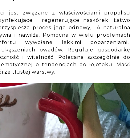
ści jest związane z właściwościami propolisu
ezynfekujace i regenerujące naskórek. Łatwo
przyspiesza proces jego odnowy, A naturalna
żywia i nawilża. Pomocna w wielu problemach
fortu wywołane lekkimi poparzeniami,
 ukąszeniach owadów. Reguluje gospodarkę
yczność i witalność. Polecana szczególnie do
blematycznej o tendencjach do łojotoku. Maść
órze tłustej warstwy.