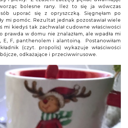
worząc bolesne rany. Ileż to się ja wówczas
sób uporać się z opryszczką. Sięgnęłam po
ały mi pomóc. Rezultat jednak pozostawiał wiele
oś mi kiedyś tak zachwalał cudowne właściwości
o prawda w domu nie znalazłam, ale wpadła mi
 E, F, panthenolem i alantoiną. Postanowiłam
kładnik (czyt. propolis) wykazuje właściwości
obójcze, odkażające i przeciwwirusowe.