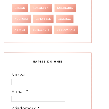
DESIGN
KOSMETYKI
KULINARIA
KULTURA
LIFESTYLE
MAKIJAŻ
NEW IN
STYLIZACJE
TESTOWANIE
NAPISZ DO MNIE
Nazwa
E-mail
*
Wiadomość
*