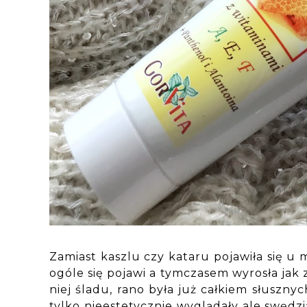
Zamiast kaszlu czy kataru pojawiła się u 
ogóle się pojawi a tymczasem wyrosła jak
niej śladu, rano była już całkiem słuszn
tylko nieestetycznie wyglądały ale swędzi