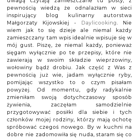
uwagą czytają zamieszczane tu posty, z
pewnością wiedzą że odnalazłam w sieci
inspirujący blog kulinarny autorstwa
Małgorzaty Kijowskiej -
Daylicooking
. Nie
wiem jak to się dzieje ale niemal każdy
zamieszczany tam wpis idealnie wpisuje się w
mój gust. Piszę, że niemal każdy, ponieważ
sięgam wyłącznie po te przepisy, które nie
zawierają w swoim składzie wieprzowiny,
wołowiny bądź drobiu. Jak część z Was z
pewnością już wie, jadam wyłącznie ryby,
pomijając wszystko to o czym pisałam
powyżej. Od momentu, gdy radykalnie
zmieniłam swoją dotychczasowy sposób
żywienia, zaczęłam samodzielnie
przygotowywać posiłki dla siebie i tych
członków mojej rodziny, którzy mają ochotę
spróbować czegoś nowego. By w kuchni na
dobre nie zadomowiła się nuda, staram się co