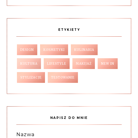
ETYKIETY
DESIGN
KOSMETYKI
KULINARIA
KULTURA
LIFESTYLE
MAKIJAŻ
NEW IN
STYLIZACJE
TESTOWANIE
NAPISZ DO MNIE
Nazwa