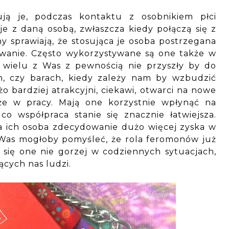
ją je, podczas kontaktu z osobnikiem płci
e z daną osobą, zwłaszcza kiedy połączą się z
sprawiają, że stosująca je osoba postrzegana
sowanie. Często wykorzystywane są one także w
 wielu z Was z pewnością nie przyszły by do
h, czy barach, kiedy zależy nam by wzbudzić
o bardziej atrakcyjni, ciekawi, otwarci na nowe
kże w pracy. Mają one korzystnie wpłynąć na
o współpraca stanie się znacznie łatwiejsza.
a ich osoba zdecydowanie dużo więcej zyska w
Was mogłoby pomyśleć, że rola feromonów już
się one nie gorzej w codziennych sytuacjach,
cych nas ludzi.