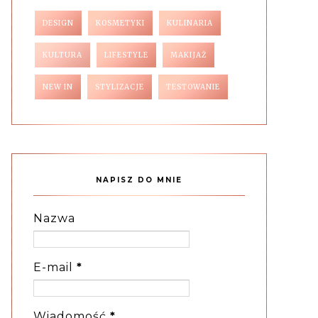
DESIGN
KOSMETYKI
KULINARIA
KULTURA
LIFESTYLE
MAKIJAŻ
NEW IN
STYLIZACJE
TESTOWANIE
NAPISZ DO MNIE
Nazwa
E-mail
*
Wiadomość
*