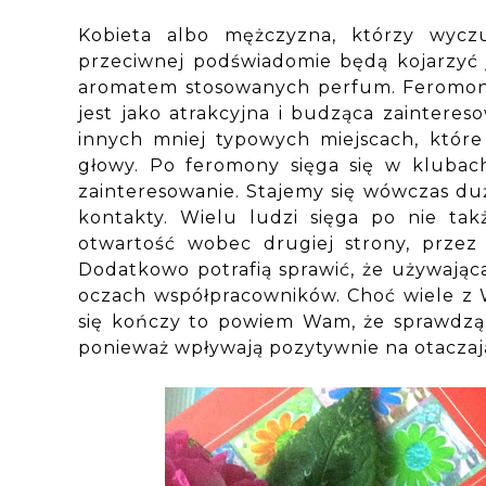
Kobieta albo mężczyzna, którzy wyczu
przeciwnej podświadomie będą kojarzyć j
aromatem stosowanych perfum. Feromony 
jest jako atrakcyjna i budząca zaintere
innych mniej typowych miejscach, które
głowy. Po feromony sięga się w klubac
zainteresowanie. Stajemy się wówczas duż
kontakty. Wielu ludzi sięga po nie ta
otwartość wobec drugiej strony, przez c
Dodatkowo potrafią sprawić, że używając
oczach współpracowników. Choć wiele z 
się kończy to powiem Wam, że sprawdzą 
ponieważ wpływają pozytywnie na otaczają