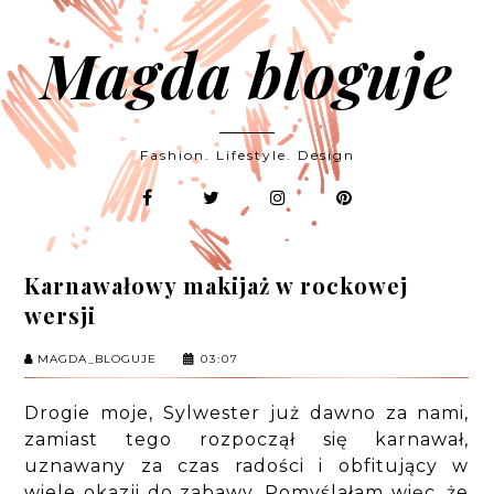
Magda bloguje
Fashion. Lifestyle. Design
Karnawałowy makijaż w rockowej
wersji
MAGDA_BLOGUJE
03:07
Drogie moje, Sylwester już dawno za nami,
zamiast tego rozpoczął się karnawał,
uznawany za czas radości i obfitujący w
wiele okazji do zabawy. Pomyślałam więc, że