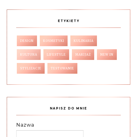
ETYKIETY
DESIGN
KOSMETYKI
KULINARIA
KULTURA
LIFESTYLE
MAKIJAŻ
NEW IN
STYLIZACJE
TESTOWANIE
NAPISZ DO MNIE
Nazwa