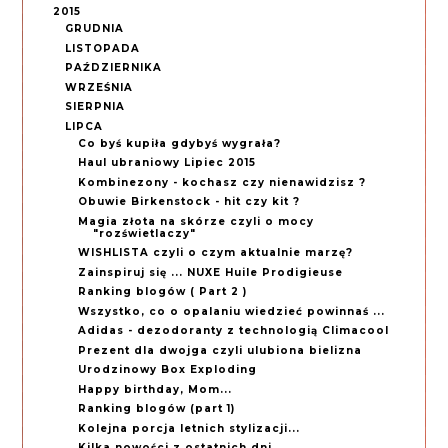
2015
GRUDNIA
LISTOPADA
PAŹDZIERNIKA
WRZEŚNIA
SIERPNIA
LIPCA
Co byś kupiła gdybyś wygrała?
Haul ubraniowy Lipiec 2015
Kombinezony - kochasz czy nienawidzisz ?
Obuwie Birkenstock - hit czy kit ?
Magia złota na skórze czyli o mocy
"rozświetlaczy"
WISHLISTA czyli o czym aktualnie marzę?
Zainspiruj się ... NUXE Huile Prodigieuse
Ranking blogów ( Part 2 )
Wszystko, co o opalaniu wiedzieć powinnaś ...
Adidas - dezodoranty z technologią Climacool
Prezent dla dwojga czyli ulubiona bielizna
Urodzinowy Box Exploding
Happy birthday, Mom...
Ranking blogów (part 1)
Kolejna porcja letnich stylizacji...
Kilka nowości z ostatnich dni...