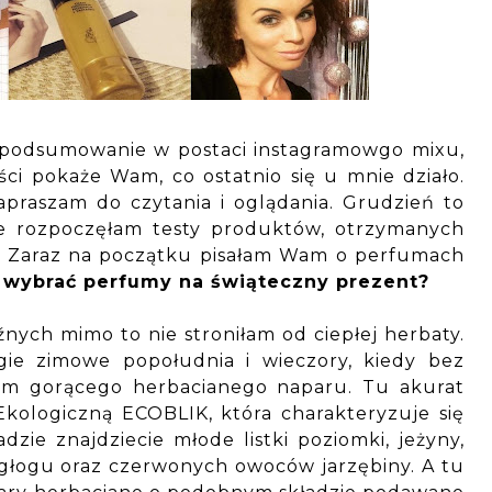
e podsumowanie w postaci instagramowgo mixu,
ci pokaże Wam, co ostatnio się u mnie działo.
apraszam do czytania i oglądania. Grudzień to
re rozpoczęłam testy produktów, otrzymanych
. Zaraz na początku pisałam Wam o perfumach
k wybrać perfumy na świąteczny prezent?
źnych mimo to nie stroniłam od ciepłej herbaty.
gie zimowe popołudnia i wieczory, kiedy bez
em gorącego herbacianego naparu. Tu akurat
kologiczną ECOBLIK, która charakteryzuje się
zie znajdziecie młode listki poziomki, jeżyny,
 głogu oraz czerwonych owoców jarzębiny. A tu