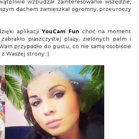
wątpliwie wzbudzał zainteresowanie wszędzie,
 naszym dachem zamieszkał ogromny, przeuroczy
ięki aplikacji
YouCam Fun
choć na moment
zabrakło piaszczystej plaży, zielonych palm i
z Wam przypadło do gustu, co nie samą osobiście
z Waszej strony :)