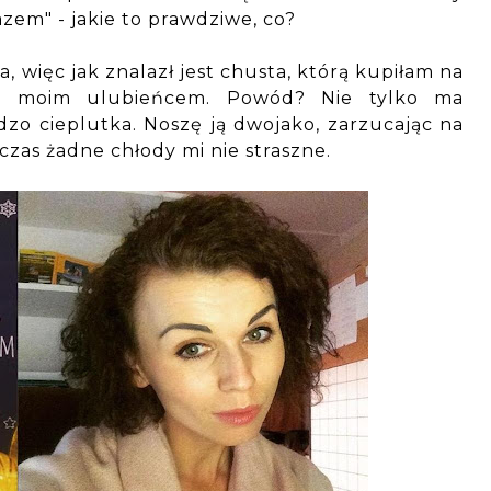
razem" - jakie to prawdziwe, co?
, więc jak znalazł jest chusta, którą kupiłam na
na moim ulubieńcem. Powód? Nie tylko ma
dzo cieplutka. Noszę ją dwojako, zarzucając na
wczas żadne chłody mi nie straszne.