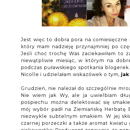
Jest więc to dobra pora na comiesięczn
który mam nadzieję przynajmniej po częś
Jeśli choć trochę Was zaciekawiłam to z
niewątpliwie miesiąc, w którym na dob
podczas puławskiego spotkania blogerek
Nicolle i udzielałam wskazówek o tym,
ja
Grudzień, nie należał do szczególnie mro
Nie wiem jak Wy, ale ja uwielbiam dłu
pośpiechu można delektować się smaki
mój wybór padł na Ziemiańską Herbatę E
niezwykle subtelnym smakiem. W jej skład
czarnej porzeczki a także aromat kwiatu