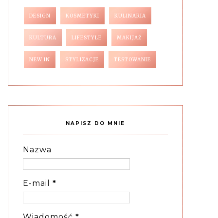
DESIGN
KOSMETYKI
KULINARIA
KULTURA
LIFESTYLE
MAKIJAŻ
NEW IN
STYLIZACJE
TESTOWANIE
NAPISZ DO MNIE
Nazwa
E-mail
*
Wiadomość
*