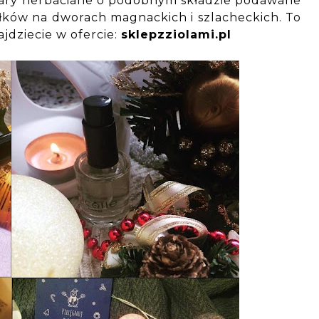
pary herbaciane o podobnym składzie podawane
iłków na dworach magnackich i szlacheckich. To
ajdziecie w ofercie:
sklepzziolami.pl