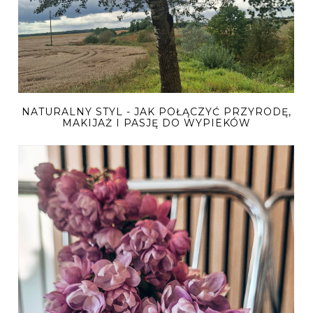
NATURALNY STYL - JAK POŁĄCZYĆ PRZYRODĘ,
MAKIJAŻ I PASJĘ DO WYPIEKÓW