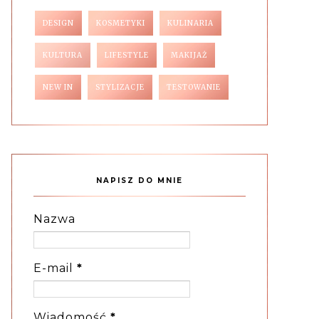
DESIGN
KOSMETYKI
KULINARIA
KULTURA
LIFESTYLE
MAKIJAŻ
NEW IN
STYLIZACJE
TESTOWANIE
NAPISZ DO MNIE
Nazwa
E-mail
*
Wiadomość
*