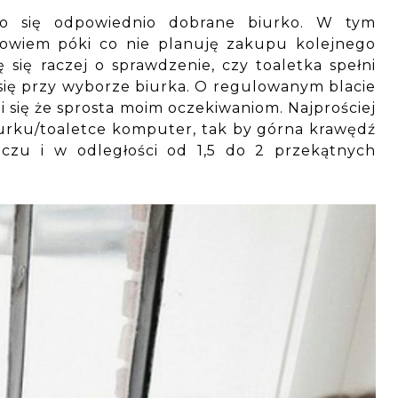
zło się odpowiednio dobrane biurko. W tym
bowiem póki co nie planuję zakupu kolejnego
się raczej o sprawdzenie, czy toaletka spełni
się przy wyborze biurka. O regulowanym blacie
się że sprosta moim oczekiwaniom. Najprościej
biurku/toaletce komputer, tak by górna krawędź
oczu i w odległości od 1,5 do 2 przekątnych