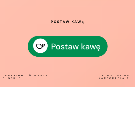
POSTAW KAWĘ
COPYRIGHT ©
MAGDA
BLOG DESIGN:
BLOGUJE
KAROGRAFIA.PL