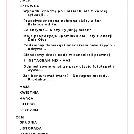
LIPCA
CZERWCA
Wypadki chodzą po ludziach, ale z każdej
sytuacji ...
Przeciwsłoneczna ochrona skóry z Sun
Balance od Fa...
Celebrytka... A czy Ty już ją masz?
Moja propozycja upominku dla Taty z okazji
Dnia Ojca
Codzienny demakijaż mleczkiem nawilżająco -
odżywc...
Biznesowy dress code w kancelarii prawnej
# INSTAGRAM MIX - MAJ
Odmień swoje wnętrze przy użyciu fototapet i
wywoł...
Jak konturować twarz? - Dostępne metody.
Produkty ...
MAJA
KWIETNIA
MARCA
LUTEGO
STYCZNIA
2016
GRUDNIA
LISTOPADA