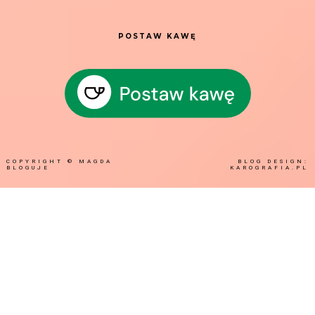
POSTAW KAWĘ
COPYRIGHT ©
MAGDA
BLOG DESIGN:
BLOGUJE
KAROGRAFIA.PL