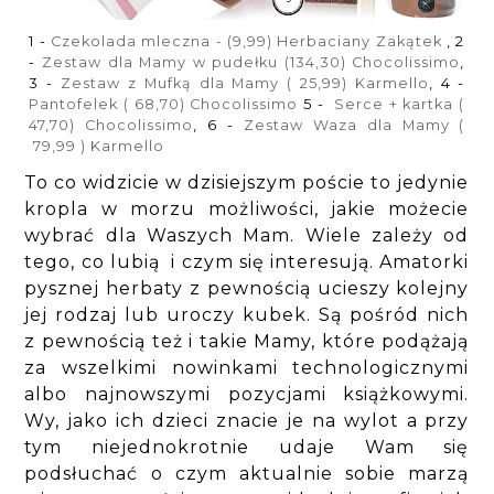
1 -
Czekolada mleczna - (9,99) Herbaciany Zakątek
, 2
-
Zestaw dla Mamy w pudełku (134,30) Chocolissimo
,
3 -
Zestaw z Mufką dla Mamy ( 25,99) Karmello
, 4 -
Pantofelek ( 68,70) Chocolissimo
5 -
Serce + kartka (
47,70) Chocolissimo
, 6 -
Zestaw Waza dla Mamy (
79,99 ) Karmello
To co widzicie w dzisiejszym poście to jedynie
kropla w morzu możliwości, jakie możecie
wybrać dla Waszych Mam. Wiele zależy od
tego, co lubią i czym się interesują. Amatorki
pysznej herbaty z pewnością ucieszy kolejny
jej rodzaj lub uroczy kubek. Są pośród nich
z pewnością też i takie Mamy, które podążają
za wszelkimi nowinkami technologicznymi
albo najnowszymi pozycjami książkowymi.
Wy, jako ich dzieci znacie je na wylot a przy
tym niejednokrotnie udaje Wam się
podsłuchać o czym aktualnie sobie marzą