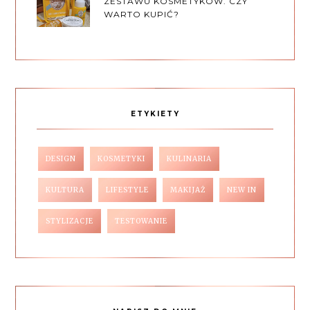
ZESTAWU KOSMETYKÓW. CZY
WARTO KUPIĆ?
ETYKIETY
DESIGN
KOSMETYKI
KULINARIA
KULTURA
LIFESTYLE
MAKIJAŻ
NEW IN
STYLIZACJE
TESTOWANIE