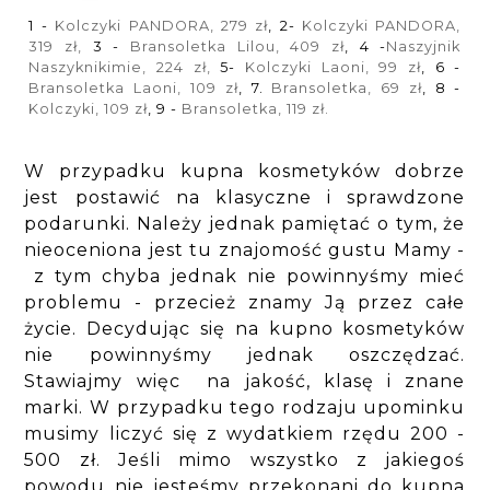
1 -
Kolczyki PANDORA, 279 zł
, 2-
Kolczyki PANDORA,
319 zł,
3 -
Bransoletka Lilou, 409 zł
, 4 -
Naszyjnik
Naszyknikimie, 224 zł,
5-
Kolczyki Laoni, 99 zł
, 6 -
Bransoletka Laoni, 109 zł
, 7.
Bransoletka, 69 zł
, 8 -
Kolczyki, 109 zł
, 9 -
Bransoletka, 119 zł.
W przypadku kupna kosmetyków dobrze
jest postawić na klasyczne i sprawdzone
podarunki. Należy jednak pamiętać o tym, że
nieoceniona jest tu znajomość gustu Mamy -
z tym chyba jednak nie powinnyśmy mieć
problemu - przecież znamy Ją przez całe
życie. Decydując się na kupno kosmetyków
nie powinnyśmy jednak oszczędzać.
Stawiajmy więc na jakość, klasę i znane
marki. W przypadku tego rodzaju upominku
musimy liczyć się z wydatkiem rzędu 200 -
500 zł. Jeśli mimo wszystko z jakiegoś
powodu nie jesteśmy przekonani do kupna