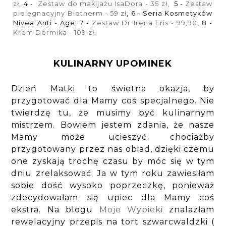
zł
, 4 -
Zestaw do makijażu IsaDora - 35 zł,
5 -
Zestaw
pielęgnacyjny Biotherm - 59 zł
, 6 - Seria Kosmetyków
Nivea Anti - Age, 7 -
Zestaw Dr Irena Eris - 99,90
, 8 -
Krem Dermika - 109 zł
.
KULINARNY UPOMINEK
Dzień Matki to świetna okazja, by
przygotować dla Mamy coś specjalnego. Nie
twierdzę tu, że musimy być kulinarnym
mistrzem. Bowiem jestem zdania, że nasze
Mamy może ucieszyć chociażby
przygotowany przez nas obiad, dzięki czemu
one zyskają trochę czasu by móc się w tym
dniu zrelaksować. Ja w tym roku zawiesiłam
sobie dość wysoko poprzeczkę, ponieważ
zdecydowałam się upiec dla Mamy coś
ekstra. Na blogu
Moje Wypieki
znalazłam
rewelacyjny przepis na tort szwarcwaldzki (