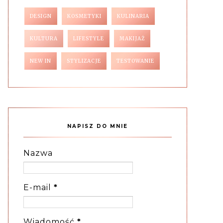
DESIGN
KOSMETYKI
KULINARIA
KULTURA
LIFESTYLE
MAKIJAŻ
NEW IN
STYLIZACJE
TESTOWANIE
NAPISZ DO MNIE
Nazwa
E-mail
*
Wiadomość
*