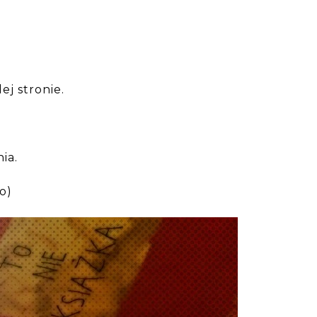
ej stronie.
nia.
o)