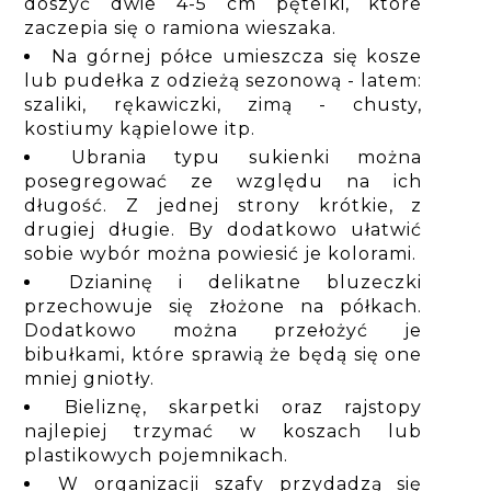
doszyć dwie 4-5 cm pętelki, które
zaczepia się o ramiona wieszaka.
Na górnej półce umieszcza się kosze
lub pudełka z odzieżą sezonową - latem:
szaliki, rękawiczki, zimą - chusty,
kostiumy kąpielowe itp.
Ubrania typu sukienki można
posegregować ze względu na ich
długość. Z jednej strony krótkie, z
drugiej długie. By dodatkowo ułatwić
sobie wybór można powiesić je kolorami.
Dzianinę i delikatne bluzeczki
przechowuje się złożone na półkach.
Dodatkowo można przełożyć je
bibułkami, które sprawią że będą się one
mniej gniotły.
Bieliznę, skarpetki oraz rajstopy
najlepiej trzymać w koszach lub
plastikowych pojemnikach.
W organizacji szafy przydadzą się