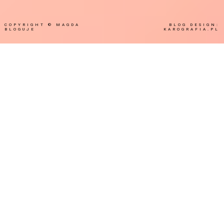
COPYRIGHT ©
MAGDA
BLOG DESIGN:
BLOGUJE
KAROGRAFIA.PL