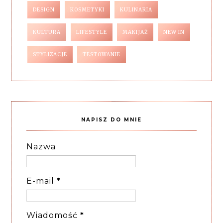
DESIGN
KOSMETYKI
KULINARIA
KULTURA
LIFESTYLE
MAKIJAŻ
NEW IN
STYLIZACJE
TESTOWANIE
NAPISZ DO MNIE
Nazwa
E-mail
*
Wiadomość
*